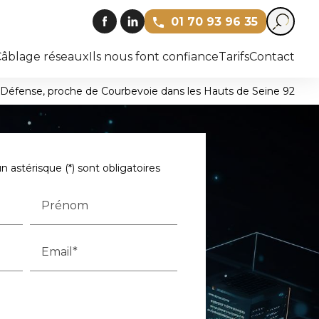
01 70 93 96 35
Câblage réseaux
Ils nous font confiance
Tarifs
Contact
La Défense, proche de Courbevoie dans les Hauts de Seine 92
 astérisque (*) sont obligatoires
Prénom
Email*