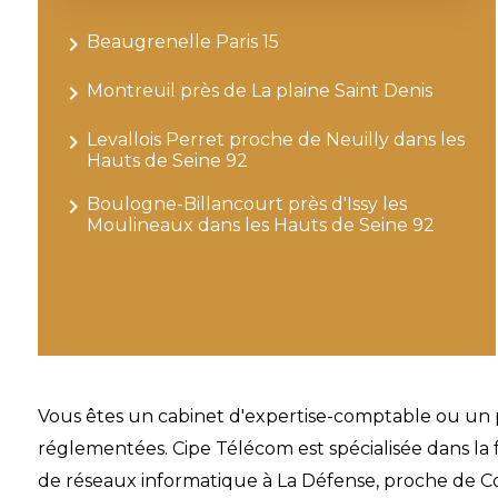
navigate_next
Beaugrenelle Paris 15
navigate_next
Montreuil près de La plaine Saint Denis
navigate_next
Levallois Perret proche de Neuilly dans les
Hauts de Seine 92
navigate_next
Boulogne-Billancourt près d'Issy les
Moulineaux dans les Hauts de Seine 92
Vous êtes un cabinet d'expertise-comptable ou un p
réglementées. Cipe Télécom est spécialisée dans la 
de réseaux informatique à La Défense, proche de Co