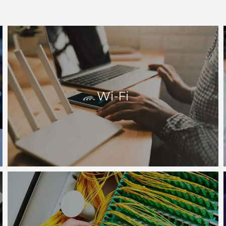
Wi-Fi