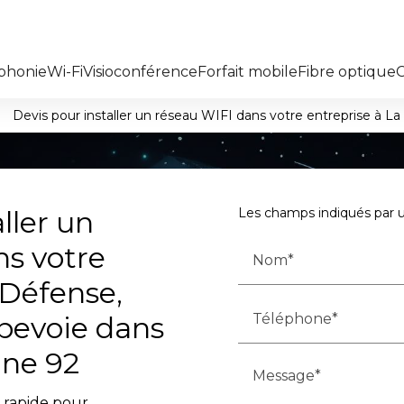
phonie
Wi-Fi
Visioconférence
Forfait mobile
Fibre optique
Devis pour installer un réseau WIFI dans votre entreprise à 
ller un
Les champs indiqués par un
ns votre
Nom*
 Défense,
Téléphone*
bevoie dans
ine 92
Message*
t rapide pour