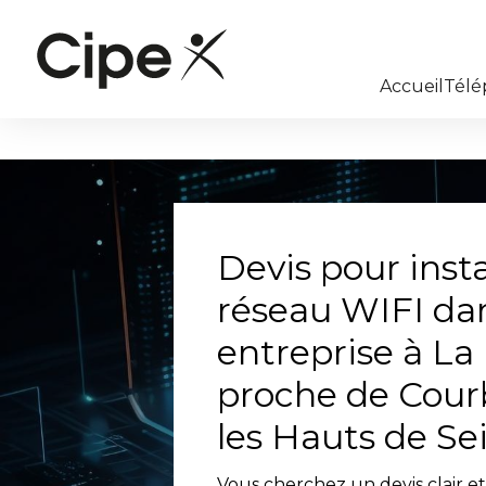
Panneau de gestion des cookies
Accueil
Télé
Devis pour insta
réseau WIFI da
entreprise à La
proche de Cour
les Hauts de Se
Vous cherchez un devis clair e