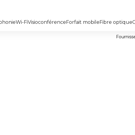
phonie
Wi-Fi
Visioconférence
Forfait mobile
Fibre optique
Fourniss
fibre
Les champs indiqués par un
TPE/PME
Nom*
ersailles
Téléphone*
 d’un
fournisseur de
écoute ? Cipe Télécom
Message*
es à vos usages