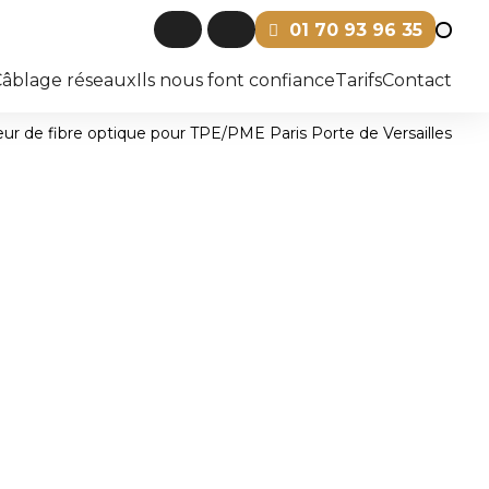
01 70 93 96 35
Câblage réseaux
Ils nous font confiance
Tarifs
Contact
eur de fibre optique pour TPE/PME Paris Porte de Versailles
 astérisque (*) sont obligatoires
Prénom
Email*