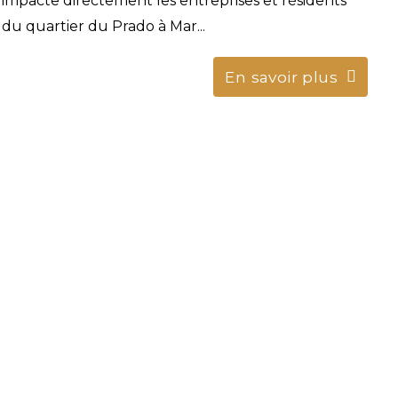
impacte directement les entreprises et résidents
du quartier du Prado à Mar...
En savoir plus