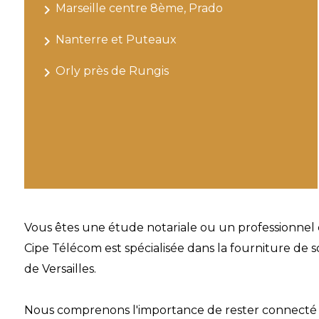
navigate_next
Marseille centre 8ème, Prado
navigate_next
Nanterre et Puteaux
navigate_next
Orly près de Rungis
Vous êtes une étude notariale ou un professionnel 
Cipe Télécom est spécialisée dans la fourniture de s
de Versailles.
Nous comprenons l'importance de rester connecté e