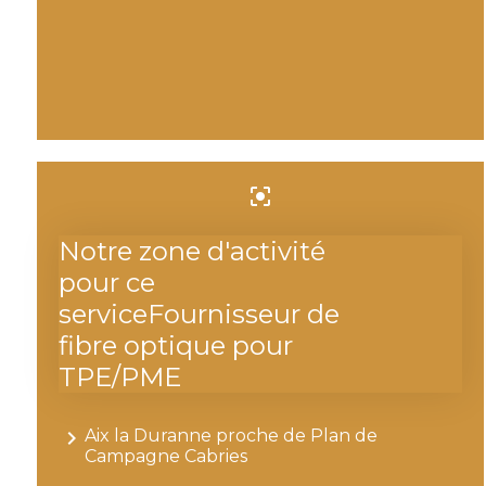
center_focus_strong
Notre zone d'activité
pour ce
serviceFournisseur de
fibre optique pour
TPE/PME
navigate_next
Aix la Duranne proche de Plan de
Campagne Cabries