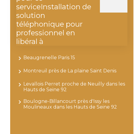
serviceInstallation de
solution
téléphonique pour
professionnel en
libéral à
navigate_next
Beaugrenelle Paris 15
navigate_next
Montreuil près de La plaine Saint Denis
navigate_next
Levallois Perret proche de Neuilly dans les
Hauts de Seine 92
navigate_next
Boulogne-Billancourt près d'Issy les
Moulineaux dans les Hauts de Seine 92