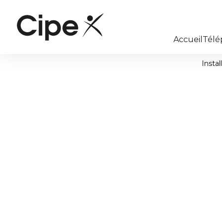
Accueil
Télé
Insta
Installation de 
téléphonique p
professionnel en
La Défense, pr
Courbevoie dan
de Seine 92