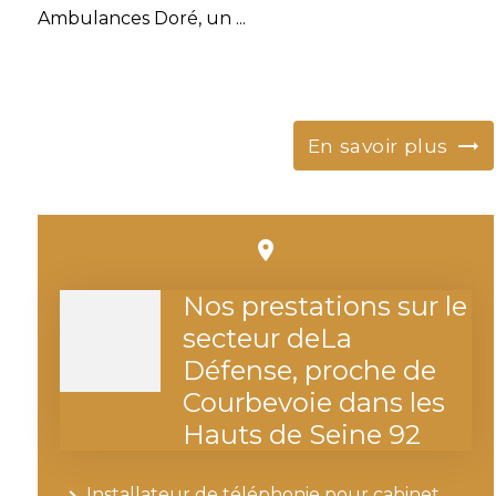
Ambulances Doré, un ...
En savoir plus
place
Nos prestations sur le
secteur deLa
Défense, proche de
Courbevoie dans les
Hauts de Seine 92
Installateur de téléphonie pour cabinet