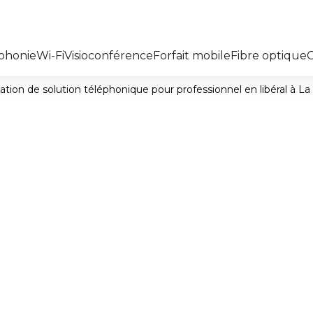
phonie
Wi-Fi
Visioconférence
Forfait mobile
Fibre optique
llation de solution téléphonique pour professionnel en libéral à
solution
Les champs indiqués par un
our
Nom*
 libéral à
Téléphone*
oche de
s les Hauts
Message*