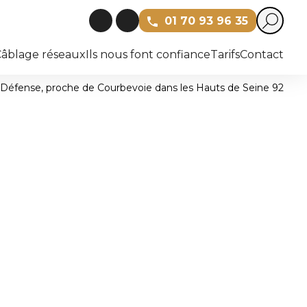
01 70 93 96 35
Câblage réseaux
Ils nous font confiance
Tarifs
Contact
 La Défense, proche de Courbevoie dans les Hauts de Seine 92
 astérisque (*) sont obligatoires
Prénom
Email*