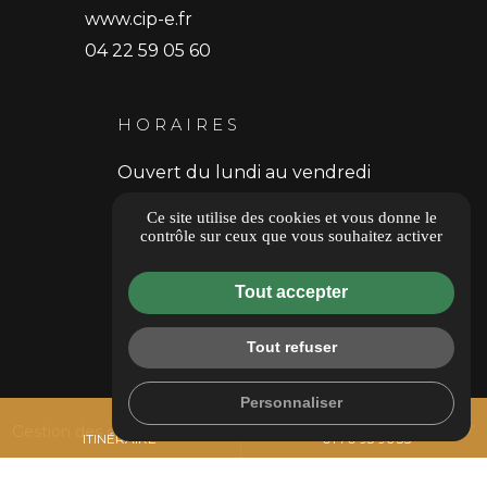
www.cip-e.fr
04 22 59 05 60
HORAIRES
Ouvert du lundi au vendredi
9h30 - 18h30
Ce site utilise des cookies et vous donne le
contrôle sur ceux que vous souhaitez activer
Donner un avis
Tout accepter
Tout refuser
Personnaliser
place
call
Gestion des cookies
ITINÉRAIRE
01 70 93 96 35